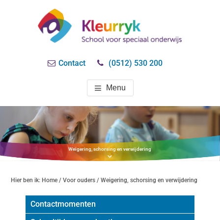
Door
naar
de
hoofd
SO KLEURRYK
speciaal onderwijs
inhoud
Contact
(0512) 530 200
DRACHTEN
Menu
Weigering, schorsing en verwijdering
Hier ben ik:
Home
/
Voor ouders
/ Weigering, schorsing en verwijdering
Contactmomenten