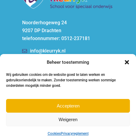
Noorderhogeweg 24
9207 DP Drachten
telefoonnummer: 0512-237181
info@kleurryk.nl
Beheer toestemming
Wij gebruiken cookies om de website goed te laten werken en
gebruiksvriendelijk te maken. Zonder toestemming werken sommige
onderdelen mogelijk minder goed.
Accepteren
Weigeren
Cookies
Privacyreglement
© 2020 Kleurryk
┃ Privacy policy
┃ Disclaimer