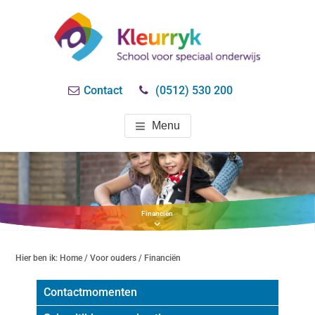
Door
naar
de
hoofd
SO KLEURRYK
speciaal onderwijs
inhoud
Contact
(0512) 530 200
DRACHTEN
Menu
Financiën
Hier ben ik:
Home
/
Voor ouders
/ Financiën
Contactmomenten