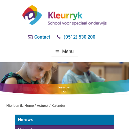
Door
naar
de
hoofd
SO KLEURRYK
speciaal onderwijs
inhoud
Contact
(0512) 530 200
DRACHTEN
Menu
Kalender
Hier ben ik:
Home
/
Actueel
/ Kalender
Nieuws