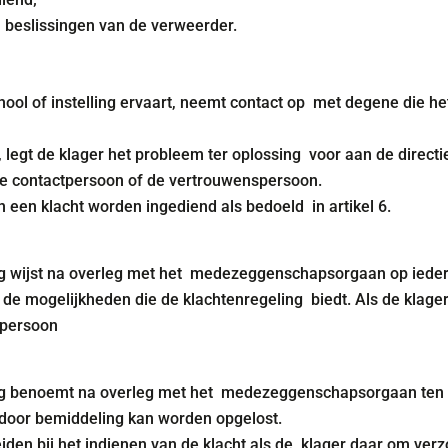
n beslissingen van de verweerder.
hool of instelling ervaart, neemt contact op met degene die he
t, legt de klager het probleem ter oplossing voor aan de directi
de contactpersoon of de vertrouwenspersoon.
an een klacht worden ingediend als bedoeld in artikel 6.
ing wijst na overleg met het medezeggenschapsorgaan op ieder
de mogelijkheden die de klachtenregeling biedt. Als de klager 
spersoon
ling benoemt na overleg met het medezeggenschapsorgaan ten
 door bemiddeling kan worden opgelost.
den bij het indienen van de klacht als de klager daar om verz