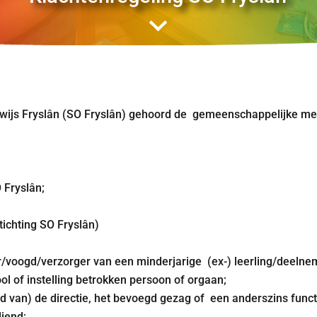
rwijs Fryslân (SO Fryslân) gehoord de gemeenschappelijke m
 Fryslân;
tichting SO Fryslân)
r/voogd/verzorger van een minderjarige (ex-) leerling/deelneme
ool of instelling betrokken persoon of orgaan;
lid van) de directie, het bevoegd gezag of een anderszins functi
diend;