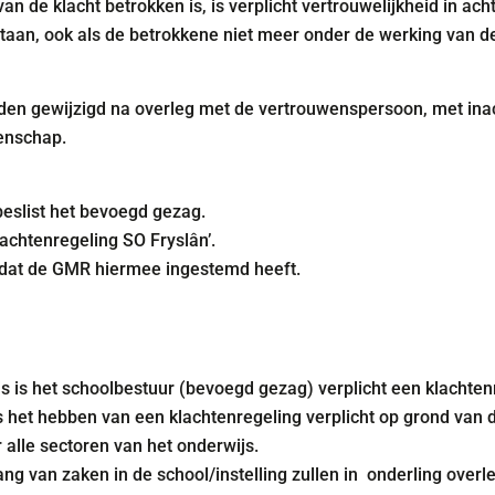
an de klacht betrokken is, is verplicht vertrouwelijkheid in ach
bestaan, ook als de betrokkene niet meer onder de werking van de
en gewijzigd na overleg met de vertrouwenspersoon, met inach
enschap.
 beslist het bevoegd gezag.
achtenregeling SO Fryslân’.
m dat de GMR hiermee ingestemd heeft.
js is het schoolbestuur (bevoegd gezag) verplicht een klachtenr
s het hebben van een klachtenregeling verplicht op grond van 
alle sectoren van het onderwijs.
ng van zaken in de school/instelling zullen in onderling overl