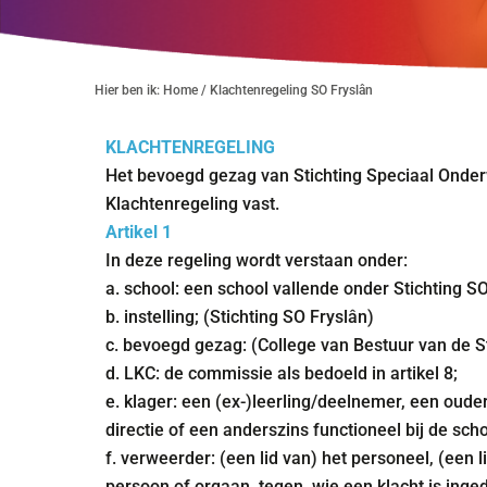
Hier ben ik:
Home
/ Klachtenregeling SO Fryslân
KLACHTENREGELING
Het bevoegd gezag van Stichting Speciaal Onde
Klachtenregeling vast.
Artikel 1
In deze regeling wordt verstaan onder:
a. school: een school vallende onder Stichting SO
b. instelling; (Stichting SO Fryslân)
c. bevoegd gezag: (College van Bestuur van de S
d. LKC: de commissie als bedoeld in artikel 8;
e. klager: een (ex-)leerling/deelnemer, een oude
directie of een anderszins functioneel bij de sch
f. verweerder: (een lid van) het personeel, (een 
persoon of orgaan, tegen wie een klacht is inge