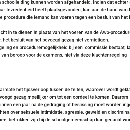
 schoolleiding kunnen worden afgehandeld. Indien dat echter g
t naar tevredenheid heeft plaatsgevonden, kan aan de hand van 
e procedure die iemand kan voeren tegen een besluit van het
cht in te dienen in plaats van het voeren van de Awb-proced
, het besluit van het bevoegd gezag niet vernietigen.
geling en proceduremogelijkheid bij een commissie bestaat, la
e van beroep voor de examens, niet via deze klachtenregeling
armate het tijdsverloop tussen de feiten, waarover wordt gekla
evoegd gezag moeilijker om tot een oordeel te komen. Daarom
ht binnen een jaar na de gedraging of beslissing moet worden i
chten over seksuele intimidatie, agressie, geweld en discriminat
neel betrokken zijn bij de schoolgemeenschap kan gedacht worde